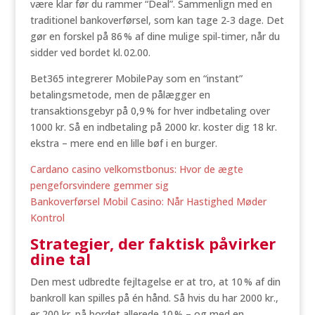
være klar før du rammer “Deal”. Sammenlign med en
traditionel bankoverførsel, som kan tage 2‑3 dage. Det
gør en forskel på 86 % af dine mulige spil‑timer, når du
sidder ved bordet kl. 02.00.
Bet365 integrerer MobilePay som en “instant”
betalingsmetode, men de pålægger en
transaktionsgebyr på 0,9 % for hver indbetaling over
1000 kr. Så en indbetaling på 2000 kr. koster dig 18 kr.
ekstra – mere end en lille bøf i en burger.
Cardano casino velkomstbonus: Hvor de ægte
pengeforsvindere gemmer sig
Bankoverførsel Mobil Casino: Når Hastighed Møder
Kontrol
Strategier, der faktisk påvirker
dine tal
Den mest udbredte fejltagelse er at tro, at 10 % af din
bankroll kan spilles på én hånd. Så hvis du har 2000 kr.,
er 200 kr. på bordet allerede 10 % – og med en