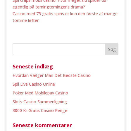
Spil craps mobil casino: Hvor meget tid spilder du
egentlig på terningterningens drama?
Casino med 75 gratis spins er kun den første af mange
tomme løfter
Seneste indlæg
Hvordan Vælger Man Det Bedste Casino
Spil Live Casino Online
Poker Med Mobilepay Casino
Slots Casino Sammenligning
3000 Kr Gratis Casino Penge
Seneste kommentarer