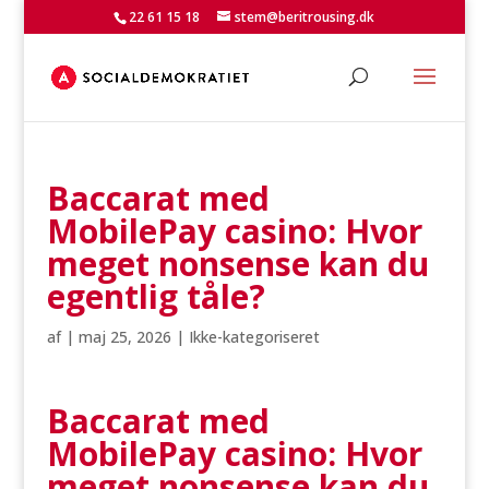
22 61 15 18
stem@beritrousing.dk
Baccarat med
MobilePay casino: Hvor
meget nonsense kan du
egentlig tåle?
af
|
maj 25, 2026
| Ikke-kategoriseret
Baccarat med
MobilePay casino: Hvor
meget nonsense kan du