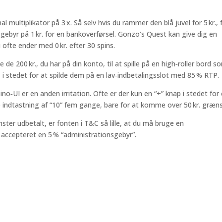
 multiplikator på 3 x. Så selv hvis du rammer den blå juvel for 5 kr., 
gebyr på 1 kr. for en bankoverførsel. Gonzo’s Quest kan give dig en
 ofte ender med 0 kr. efter 30 spins.
 de 200 kr., du har på din konto, til at spille på en high‑roller bord s
, i stedet for at spilde dem på en lav‑indbetalingsslot med 85 % RTP.
sino‑UI er en anden irritation. Ofte er der kun en “+” knap i stedet for 
age indtastning af “10” fem gange, bare for at komme over 50 kr. græn
ster udbetalt, er fonten i T&C så lille, at du må bruge en
r accepteret en 5 % “administrationsgebyr”.