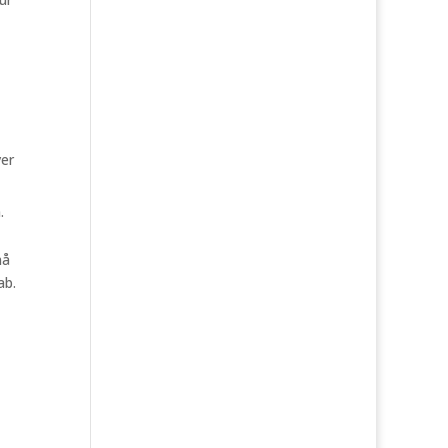
ver
.
må
ab.