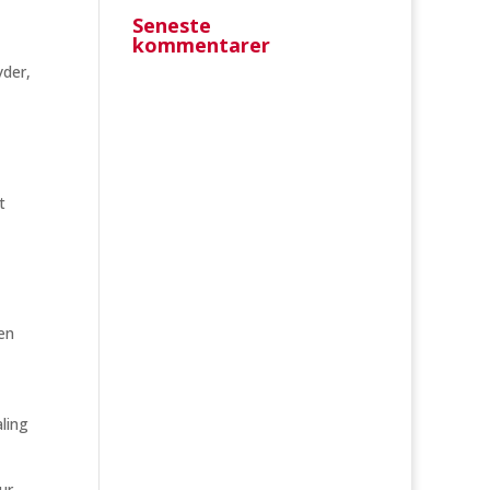
Seneste
kommentarer
yder,
t
den
aling
ur