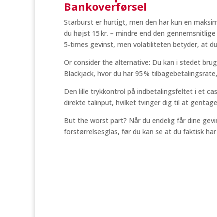
Bankoverførsel
Starburst er hurtigt, men den har kun en maksimal
du højst 15 kr. – mindre end den gennemsnitlige 
5‑times gevinst, men volatiliteten betyder, at du
Or consider the alternative: Du kan i stedet bruge
Blackjack, hvor du har 95 % tilbagebetalingsrate
Den lille trykkontrol på indbetalingsfeltet i et ca
direkte talinput, hvilket tvinger dig til at gent
But the worst part? Når du endelig får dine gevin
forstørrelsesglas, før du kan se at du faktisk ha