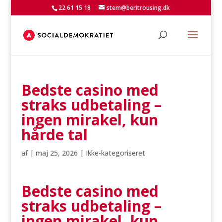
22 61 15 18
stem@beritrousing.dk
Bedste casino med
straks udbetaling –
ingen mirakel, kun
hårde tal
af
|
maj 25, 2026
| Ikke-kategoriseret
Bedste casino med
straks udbetaling –
ingen mirakel, kun