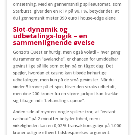
omsætning. Med en gennemsnitlig spilleautomat, som
Starburst, giver den en RTP på 96,1 %, betyder det, at
du i gennemsnit mister 390 euro i house‑edge alene.
Slot‑dynamik og
udbetalings‑logik – en
sammenlignende øvelse
Gonzo’s Quest er hurtig, men også volatil – hver gang
du rammer en “avalanche”, er chancen for umiddelbar
gevinst lige så lille som et lyn på en tåget dag. Det
spejler, hvordan et casino kan tilbyde lynhurtige
udbetalinger, men kun på de små gevinster. Når du
vinder 5 kroner på et spin, bliver den straks udbetalt,
men dine 200 kroner fra en større jackpot kan trække
sig tilbage ind i “behandlings‑queue”.
Anden side af mynten: nogle spillere tror, at “instant
cashout” på 2 minutter betyder frihed, men i
virkeligheden kan en 0,02 % transaktionsgebyr på 1.000
kroner udligne ethvert tidsbesparelses‑argument.