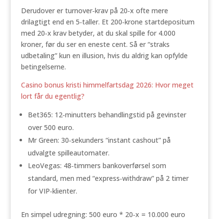
Derudover er turnover‑krav på 20‑x ofte mere
drilagtigt end en 5‑taller. Et 200‑krone startdepositum
med 20‑x krav betyder, at du skal spille for 4.000
kroner, før du ser en eneste cent. Så er “straks
udbetaling” kun en illusion, hvis du aldrig kan opfylde
betingelserne.
Casino bonus kristi himmelfartsdag 2026: Hvor meget
lort får du egentlig?
Bet365: 12‑minutters behandlingstid på gevinster
over 500 euro.
Mr Green: 30‑sekunders “instant cashout” på
udvalgte spilleautomater.
LeoVegas: 48‑timmers bankoverførsel som
standard, men med “express‑withdraw” på 2 timer
for VIP‑klienter.
En simpel udregning: 500 euro * 20‑x = 10.000 euro