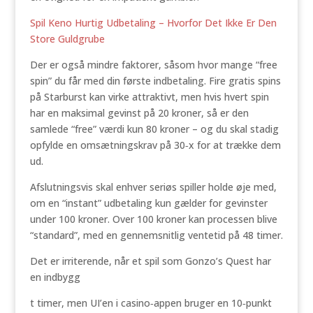
Spil Keno Hurtig Udbetaling – Hvorfor Det Ikke Er Den
Store Guldgrube
Der er også mindre faktorer, såsom hvor mange “free
spin” du får med din første indbetaling. Fire gratis spins
på Starburst kan virke attraktivt, men hvis hvert spin
har en maksimal gevinst på 20 kroner, så er den
samlede “free” værdi kun 80 kroner – og du skal stadig
opfylde en omsætningskrav på 30‑x for at trække dem
ud.
Afslutningsvis skal enhver seriøs spiller holde øje med,
om en “instant” udbetaling kun gælder for gevinster
under 100 kroner. Over 100 kroner kan processen blive
“standard”, med en gennemsnitlig ventetid på 48 timer.
Det er irriterende, når et spil som Gonzo’s Quest har
en indbygg
t timer, men UI’en i casino‑appen bruger en 10‑punkt