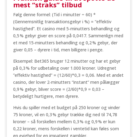
mest “straks” tilbud
Følg denne formel: (Tid i minutter ÷ 60) *
(Gennemsnitlig transaktionsgebyr i %) = “effektiv
hastighed”. Et casino med 5‑minutters behandling og
0,5 % gebyr giver en score på 0,0417. Sammenlign med
et med 15‑minutters behandling og 0,2 % gebyr, der
giver 0,05 – dyrere i tid, men billigere i penge.
Eksempel: Bet365 bruger 12 minutter og har et gebyr
på 0,3 % for udbetaling over 1.000 kroner. Udregnet
”effektiv hastighed” = (12/60)*0,3 = 0,06. Med et andet
casino, der lover 2‑minutters “instant” men pålægger
0,9 % gebyr, bliver score = (2/60)*0,9 = 0,03 –
betydeligt hurtigere, men dyrere.
Hvis du spiller med et budget på 250 kroner og vinder
75 kroner, vil en 0,3 % gebyr trække dig ned til 74,78
kroner – så forskellen mellem 0,3 % og 0,9 % er kun
0,22 kroner, mens forskellen i ventetid kan føles som
en evighed for en impatient gambler.