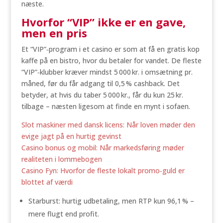
næste.
Hvorfor “VIP” ikke er en gave,
men en pris
Et “VIP”‑program i et casino er som at få en gratis kop
kaffe på en bistro, hvor du betaler for vandet. De fleste
“VIP”‑klubber kræver mindst 5 000 kr. i omsætning pr.
måned, før du får adgang til 0,5 % cashback. Det
betyder, at hvis du taber 5 000 kr., får du kun 25 kr.
tilbage – næsten ligesom at finde en mynt i sofaen.
Slot maskiner med dansk licens: Når loven møder den
evige jagt på en hurtig gevinst
Casino bonus og mobil: Når markedsføring møder
realiteten i lommebogen
Casino Fyn: Hvorfor de fleste lokalt promo‑guld er
blottet af værdi
Starburst: hurtig udbetaling, men RTP kun 96,1 % –
mere flugt end profit.