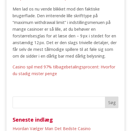
Men lad os nu vende blikket mod den faktiske
brugerflade. Den irriterende lille skrifttype på
“maximum withdrawal limit” i indstillingsmenuen på
mange casinoer er så lille, at du behøver en
forstørrelsesglas for at læse den – 9 px i stedet for en
anstændig 12 px. Det er den slags trivielle detaljer, der
får selv de mest tålmodige spillere til at føle sig som
om de sidder i en dårlig bar med dårlig belysning.
Casino spil med 97% tilbagebetalingsprocent: Hvorfor
du stadig mister penge
Seneste indlæg
Hvordan Vælger Man Det Bedste Casino