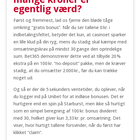
egentlig værd?
Først og fremmest, lad os fjerne den bløde tåge
omkring “gratis bonus”. Når du ser tallene 0 kr. i
indbetalingsfeltet, betyder det kun, at casinoet sparker
en lille klud på din ryg, mens du stadig skal kæmpe med
omsætningskrav på mindst 30 gange den oprindelige
sum. Bet365 demonstrerer dette ved at tilbyde 20 %
ekstra på en 100 kr. “no‑deposit” pakke, men de kræver
stadig, at du omsætter 2 000 kr., før du kan trække
noget ud.
Og så er der de 5 sekunders ventetider, du oplever, når
du logger ind på Unibet for at indløse bonusen. Det er
hurtigere end en spin på Starburst, men ikke så hurtigt
som en simpel beregning af 100 kr. bonus divideret
med 30, hvilket giver kun 3,33 kr. pr. omsætning. Det
viser, hvor hurtigt tallene forsvinder, når du først har
klikket “claim”.