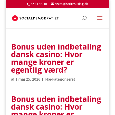
22 61 15 18
stem@beritrousing.dk
Bonus uden indbetaling
dansk casino: Hvor
mange kroner er
egentlig værd?
af
|
maj 25, 2026
| Ikke-kategoriseret
Bonus uden indbetaling
dansk casino: Hvor
mange kroner er