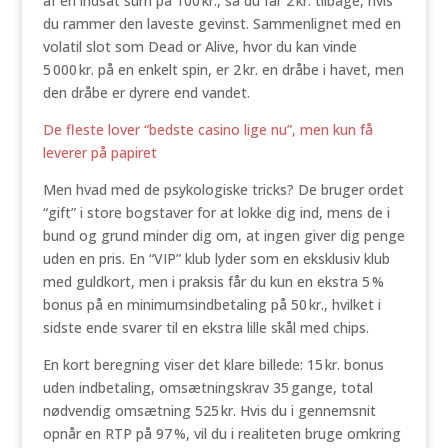
af en indsat sum på 100 kr., så du får 2 kr. tilbage, hvis
du rammer den laveste gevinst. Sammenlignet med en
volatil slot som Dead or Alive, hvor du kan vinde
5 000 kr. på en enkelt spin, er 2 kr. en dråbe i havet, men
den dråbe er dyrere end vandet.
De fleste lover “bedste casino lige nu”, men kun få
leverer på papiret
Men hvad med de psykologiske tricks? De bruger ordet
“gift” i store bogstaver for at lokke dig ind, mens de i
bund og grund minder dig om, at ingen giver dig penge
uden en pris. En “VIP” klub lyder som en eksklusiv klub
med guldkort, men i praksis får du kun en ekstra 5 %
bonus på en minimumsindbetaling på 50 kr., hvilket i
sidste ende svarer til en ekstra lille skål med chips.
En kort beregning viser det klare billede: 15 kr. bonus
uden indbetaling, omsætningskrav 35 gange, total
nødvendig omsætning 525 kr. Hvis du i gennemsnit
opnår en RTP på 97 %, vil du i realiteten bruge omkring