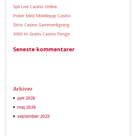
Spil Live Casino Online
Poker Med Mobilepay Casino
Slots Casino Sammenligning
3000 Kr Gratis Casino Penge
Seneste kommentarer
Arkiver
juni 2026
maj 2026
september 2025