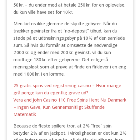
50 kr. – du ender med at betale 250 kr. for en oplevelse,
du kun ville have set for 10 kr.
Men lad os ikke glemme de skjulte gebyrer. Når du
trækker gevinster fra et “no‑deposit” tilbud, kan du
støde på et udtrækningsgebyr på 10 % af den samlede
sum. Så hvis du formår at omsætte de nødvendige
2 000 kr. og ender med 200 kr. gevinst, vil du kun
modtage 180 kr. efter gebyrerne. Det er ligeså
meningsløst som at prøve at finde en firkløver i en eng
med 1 000 kr. i en lomme.
25 gratis spins ved registrering casino – Hvor mange
grå penge kan du egentlig grave ud?
Vera and John Casino 110 Free Spins Hent Nu Danmark
– Ingen Gave, Kun Gennemsnitligt Skuffende
Matematik
Because de fleste spillere tror, at 2 % “free” spin
betyder 2 % af en jackpot. I virkeligheden er det kun 2 %