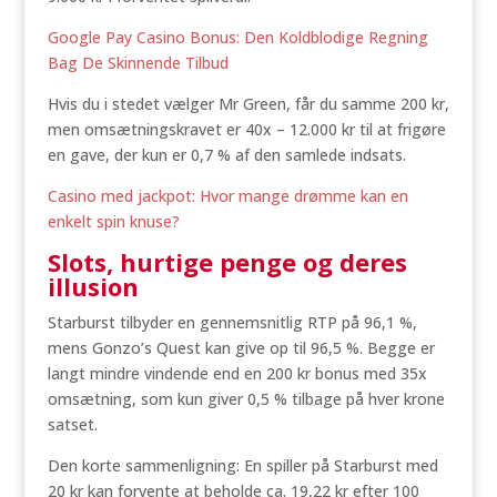
Google Pay Casino Bonus: Den Koldblodige Regning
Bag De Skinnende Tilbud
Hvis du i stedet vælger Mr Green, får du samme 200 kr,
men omsætningskravet er 40x – 12.000 kr til at frigøre
en gave, der kun er 0,7 % af den samlede indsats.
Casino med jackpot: Hvor mange drømme kan en
enkelt spin knuse?
Slots, hurtige penge og deres
illusion
Starburst tilbyder en gennemsnitlig RTP på 96,1 %,
mens Gonzo’s Quest kan give op til 96,5 %. Begge er
langt mindre vindende end en 200 kr bonus med 35x
omsætning, som kun giver 0,5 % tilbage på hver krone
satset.
Den korte sammenligning: En spiller på Starburst med
20 kr kan forvente at beholde ca. 19,22 kr efter 100