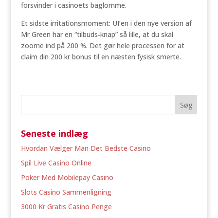
forsvinder i casinoets baglomme.
Et sidste irritationsmoment: UI’en i den nye version af
Mr Green har en “tilbuds‑knap” så lille, at du skal
zoome ind på 200 %. Det gør hele processen for at
claim din 200 kr bonus til en næsten fysisk smerte.
Seneste indlæg
Hvordan Vælger Man Det Bedste Casino
Spil Live Casino Online
Poker Med Mobilepay Casino
Slots Casino Sammenligning
3000 Kr Gratis Casino Penge