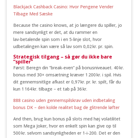
Blackjack Cashback Casino: Hvor Pengene Vender
Tilbage Med Sæske
Because the casino knows, at jo længere du spiller, jo
mere sandsynligt er det, at du rammer en
lav‑betalende spin som i en 5‑linje slot, hvor
udbetalingen kan være så lav som 0,02 kr. pr. spin.
Strategisk tilgang – så gør du ikke bare
“spiller”
Først: Beregn din “break‑even” på bonusniveauet. 40 kr.
bonus med 30× omsætning kræver 1 200 kr. i spil. Hvis
dit gennemsnitlige afkast er 0,97 kr. pr. kr. spilt, får du
kun 1 164 kr. tilbage – et tab på 36 kr.
888 casino uden gennemspilskrav uden indbetaling
bonus DK – den kolde realitet bag de glitrende løfter
And then, brug kun bonus på slots med høj volatilitet
som Mega Joker, hvor en enkelt spin kan give op til
500 kr. selvom sandsynligheden er 1‑i‑200. Det er den