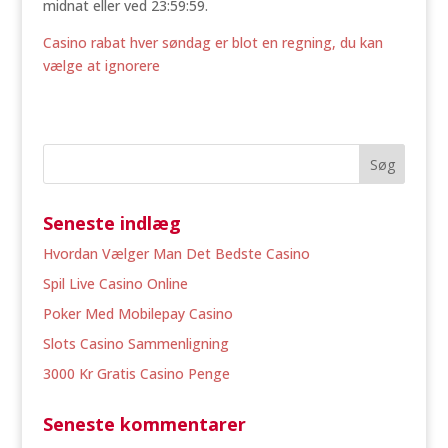
midnat eller ved 23:59:59.
Casino rabat hver søndag er blot en regning, du kan
vælge at ignorere
Seneste indlæg
Hvordan Vælger Man Det Bedste Casino
Spil Live Casino Online
Poker Med Mobilepay Casino
Slots Casino Sammenligning
3000 Kr Gratis Casino Penge
Seneste kommentarer