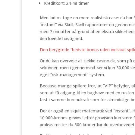
Kreditkort: 24‑48 timer
Men lad os tage en mere realistisk case: du har 3
“instant” via Skrill. Skrill rapporterer en gennem
med 7 minutter på grund af en ekstra sikkerhed
den lovede hastighed.
Den berygtede “bedste bonus uden indskud spill
Or du kan overveje at tjekke casino.dk, som på d
sekunder, men i gennemsnit ser vi kun 30.000 se
eget “risk‑management” system.
Because mange spillere tror, at “VIP” betyder, 
som at få adgang til en baghave med en rusten 
fast i samme bureaukrati som for almindelige br
Der er også en skjult matematik ved “instant”. Hv
10.000‑krones gevinst efter provision kun være 9
praksis mister du 500 kroner før du overhovedet