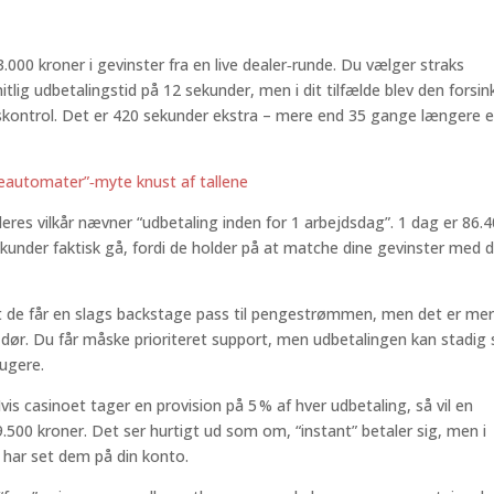
.000 kroner i gevinster fra en live dealer‑runde. Du vælger straks
snitlig udbetalingstid på 12 sekunder, men i dit tilfælde blev den forsin
skontrol. Det er 420 sekunder ekstra – mere end 35 gange længere 
eautomater”‑myte knust af tallene
eres vilkår nævner “udbetaling inden for 1 arbejdsdag”. 1 dag er 86.
kunder faktisk gå, fordi de holder på at matche dine gevinster med 
at de får en slags backstage pass til pengestrømmen, men det er me
dør. Du får måske prioriteret support, men udbetalingen kan stadig 
ugere.
is casinoet tager en provision på 5 % af hver udbetaling, så vil en
.500 kroner. Det ser hurtigt ud som om, “instant” betaler sig, men i
 har set dem på din konto.