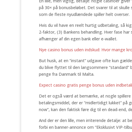
En lille, men vigtig, detalje: nogle casinoer g
på 30× på bonusbeløbet. Det svarer til at skulle 
som de fleste nyudlændede spiller helt overser.
Hvis du vil have en reelt hurtig udbetaling, så ki
2‑faktor, (3) Bankens behandling. Hver fase har 
afhænger af din egen bank eller e‑wallet.
Nye casino bonus uden indskud: Hvor mange krone
But husk, at en “instant” udgave ofte kun gælde
du blive flyttet til den langsommere “standard” 
penge fra Danmark til Malta.
Expect casino gratis penge bonus uden indbetali
Det er også værd at bemærke, at nogle spillere ha
betalingsmiddel, der er “midlertidigt lukket” på
now”, kan den faktisk føre dig til en dead‑end, 
And der er den lille, men irriterende detalje: at 
forbi en banner‑annonce om “Eksklusivt VIP‑tilbu