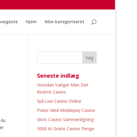
svageste
Hjem
Ikke-kategoriseret
Seneste indlæg
Hvordan Vælger Man Det
Bedste Casino
Spil Live Casino Online
Poker Med Mobilepay Casino
Slots Casino Sammenligning
 du
er
3000 Kr Gratis Casino Penge