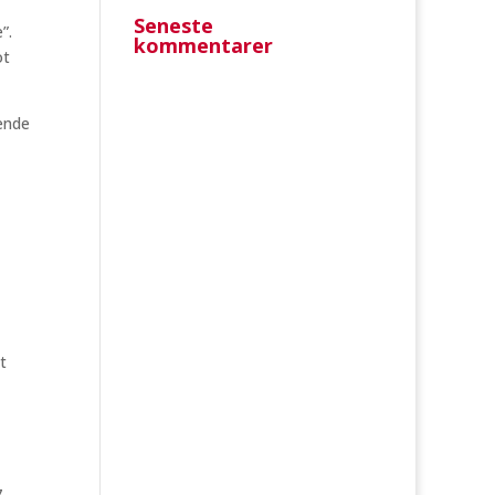
Seneste
”.
kommentarer
ot
gende
t
7