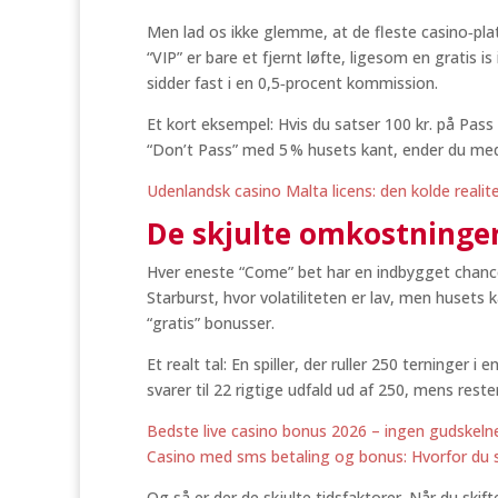
Men lad os ikke glemme, at de fleste casino‑pl
“VIP” er bare et fjernt løfte, ligesom en gratis i
sidder fast i en 0,5‑procent kommission.
Et kort eksempel: Hvis du satser 100 kr. på Pas
“Don’t Pass” med 5 % husets kant, ender du med
Udenlandsk casino Malta licens: den kolde realit
De skjulte omkostninger
Hver eneste “Come” bet har en indbygget chanc
Starburst, hvor volatiliteten er lav, men husets 
“gratis” bonusser.
Et realt tal: En spiller, der ruller 250 terninger 
svarer til 22 rigtige udfald ud af 250, mens resten
Bedste live casino bonus 2026 – ingen gudskelne
Casino med sms betaling og bonus: Hvorfor du 
Og så er der de skjulte tidsfaktorer. Når du skif