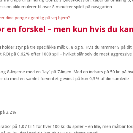
session akkumulerer til over 8 minutter spildt på navigation.
ver dine penge egentlig på vej hjem?
ør en forskel – men kun hvis du ka
u holder styr på tre specifikke mål: 6, 8 og 9. Hvis du rammer 9 på dit
t ROI på 0,62 % efter 1000 spil – hvilket slår selv de mest aggressive
g 8‑linjerne med en “lay” på 7‑linjen. Med en indsats på 50 kr. på hv
nder du med en samlet forventet gevinst på kun 0,3 % af din samlede
på 3,2 %
tio” på 1,07 til 1 for hver 100 kr. du spiller – en lille, men målbar for