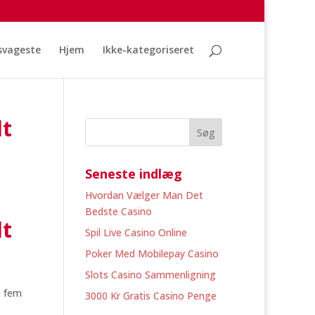
svageste
Hjem
Ikke-kategoriseret
dt
Seneste indlæg
Hvordan Vælger Man Det
Bedste Casino
dt
Spil Live Casino Online
Poker Med Mobilepay Casino
Slots Casino Sammenligning
e fem
3000 Kr Gratis Casino Penge