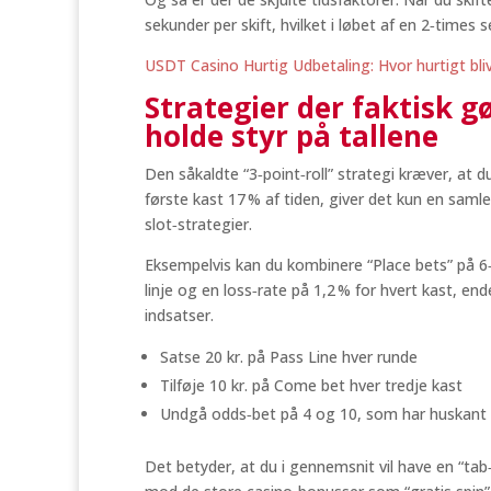
sekunder per skift, hvilket i løbet af en 2‑times 
USDT Casino Hurtig Udbetaling: Hvor hurtigt bli
Strategier der faktisk g
holde styr på tallene
Den såkaldte “3‑point‑roll” strategi kræver, at d
første kast 17 % af tiden, giver det kun en samle
slot‑strategier.
Eksempelvis kan du kombinere “Place bets” på 6‑o
linje og en loss‑rate på 1,2 % for hvert kast, e
indsatser.
Satse 20 kr. på Pass Line hver runde
Tilføje 10 kr. på Come bet hver tredje kast
Undgå odds‑bet på 4 og 10, som har huskant 
Det betyder, at du i gennemsnit vil have en “tab‑ra