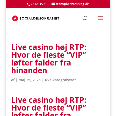
22 61 15 18
stem@beritrousing.dk
Live casino høj RTP:
Hvor de fleste “VIP”
løfter falder fra
hinanden
af
|
maj 25, 2026
| Ikke-kategoriseret
Live casino høj RTP:
Hvor de fleste “VIP”
løfter falder fra