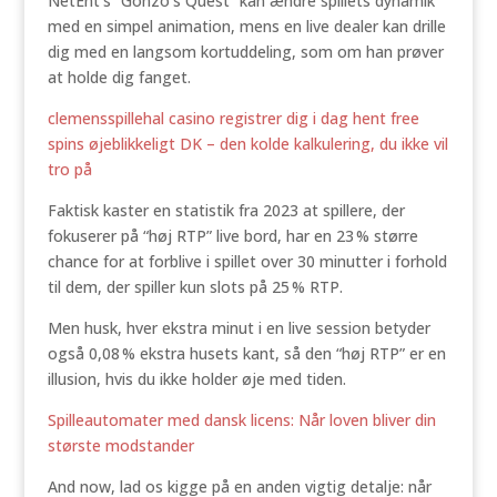
NetEnt’s “Gonzo’s Quest” kan ændre spillets dynamik
med en simpel animation, mens en live dealer kan drille
dig med en langsom kortuddeling, som om han prøver
at holde dig fanget.
clemensspillehal casino registrer dig i dag hent free
spins øjeblikkeligt DK – den kolde kalkulering, du ikke vil
tro på
Faktisk kaster en statistik fra 2023 at spillere, der
fokuserer på “høj RTP” live bord, har en 23 % større
chance for at forblive i spillet over 30 minutter i forhold
til dem, der spiller kun slots på 25 % RTP.
Men husk, hver ekstra minut i en live session betyder
også 0,08 % ekstra husets kant, så den “høj RTP” er en
illusion, hvis du ikke holder øje med tiden.
Spilleautomater med dansk licens: Når loven bliver din
største modstander
And now, lad os kigge på en anden vigtig detalje: når