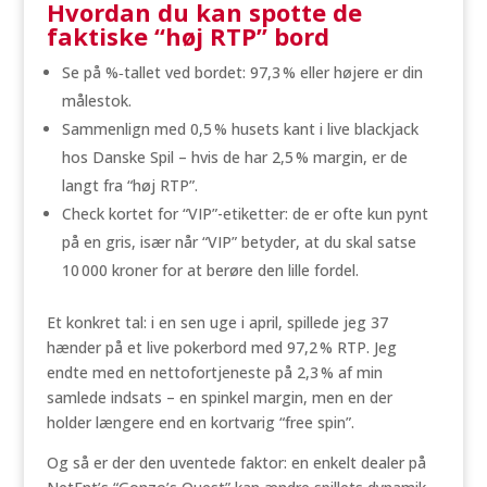
Hvordan du kan spotte de
faktiske “høj RTP” bord
Se på %‑tallet ved bordet: 97,3 % eller højere er din
målestok.
Sammenlign med 0,5 % husets kant i live blackjack
hos Danske Spil – hvis de har 2,5 % margin, er de
langt fra “høj RTP”.
Check kortet for “VIP”-etiketter: de er ofte kun pynt
på en gris, især når “VIP” betyder, at du skal satse
10 000 kroner for at berøre den lille fordel.
Et konkret tal: i en sen uge i april, spillede jeg 37
hænder på et live pokerbord med 97,2 % RTP. Jeg
endte med en nettofortjeneste på 2,3 % af min
samlede indsats – en spinkel margin, men en der
holder længere end en kortvarig “free spin”.
Og så er der den uventede faktor: en enkelt dealer på