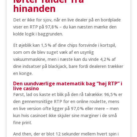
hinanden
Det er ikke for sjov, når en live dealer på en bordplade
viser en RTP på 97,8 % – du kan næsten mærke den
kolde logik i baggrunden.
Et øjeblik kan 1,5 % af dine chips forsvinde i kortspil,
som om de blev suget væk af en usynlig
vakuummaskine, men i næste kan du vinde 4,2 % af
dine indsatser på blackjack, bare fordi dealeren trækker
en konge.
Den uundværlige matematik bag “høj RTP” i
live casino
Først, lad os kaste et blik på den rå talrække: 96,5 % er
den gennemsnitlige RTP for en online roulette, mens
en live version ofte ligger på 97,0 % eller mere – men
kun hvis casinoet ikke skjuler sine marginer i de små
fine print.
And then, der er blot 12 sekunder mellem hvert spin i