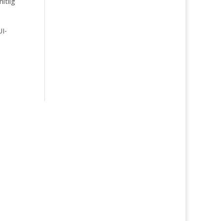
itlig
UI-