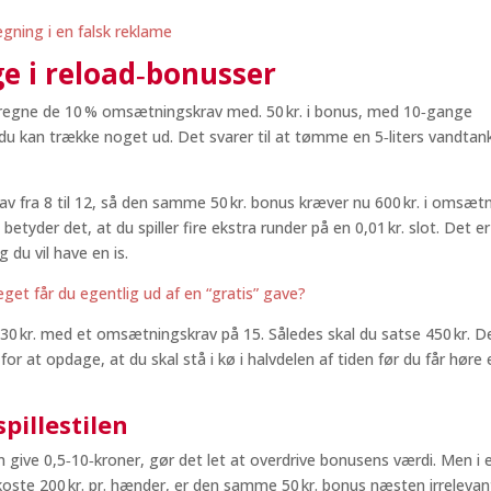
gning i en falsk reklame
 i reload‑bonusser
t regne de 10 % omsætningskrav med. 50 kr. i bonus, med 10‑gange
r du kan trække noget ud. Det svarer til at tømme en 5‑liters vandtan
 fra 8 til 12, så den samme 50 kr. bonus kræver nu 600 kr. i omsætn
betyder det, at du spiller fire ekstra runder på en 0,01 kr. slot. Det er
 du vil have en is.
eget får du egentlig ud af en “gratis” gave?
 30 kr. med et omsætningskrav på 15. Således skal du satse 450 kr. D
or at opdage, at du skal stå i kø i halvdelen af tiden før du får høre 
pillestilen
an give 0,5‑10‑kroner, gør det let at overdrive bonusens værdi. Men i 
 koste 200 kr. pr. hænder, er den samme 50 kr. bonus næsten irrelevan