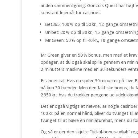
anden sammenligning: Gonzo’s Quest har højt vol
konstant lejemål for casinoet.
Bet365: 100 % op til 50 kr., 12‑gange omsætn
Unibet: 20 % op til 30 kr., 15‑gange omsætnin
Mr Green: 50 % op til 40 kr., 10‑gange omsæt
Mr Green giver en 50 % bonus, men med et krav 
opdager, at du også skal spille gennem en minimu
2‑minutters maskine med en 30‑sekunders vente
Et andet tal: Hvis du spiller 30 minutter på Live 
på kun 30 hænder. Men den faktiske bonus, du får
2 950 kr., hvis du trækker pengene ud udelukkend
Det er også vigtigt at nævne, at nogle casinoer 
100 kr. på en normal hånd, bliver du tvunget til a
tvunget til at bære en miniaturehat, mens du fo
Og så er der den skjulte “tid‑til‑bonus‑udløb” reg