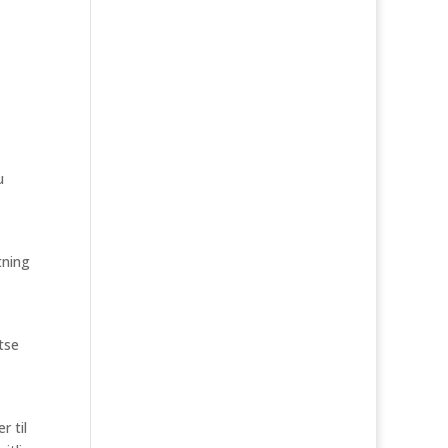
u
tning
tse
r til