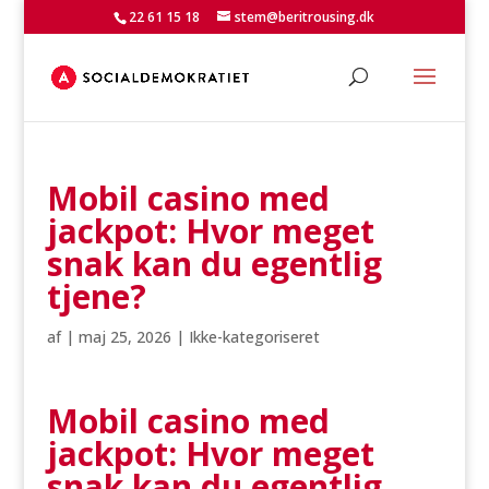
22 61 15 18
stem@beritrousing.dk
Mobil casino med
jackpot: Hvor meget
snak kan du egentlig
tjene?
af
|
maj 25, 2026
| Ikke-kategoriseret
Mobil casino med
jackpot: Hvor meget
snak kan du egentlig