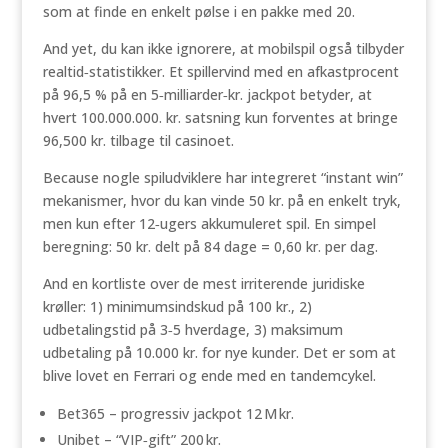
som at finde en enkelt pølse i en pakke med 20.
And yet, du kan ikke ignorere, at mobilspil også tilbyder
realtid‑statistikker. Et spillervind med en afkastprocent
på 96,5 % på en 5‑milliarder‑kr. jackpot betyder, at
hvert 100.000.000. kr. satsning kun forventes at bringe
96,500 kr. tilbage til casinoet.
Because nogle spiludviklere har integreret “instant win”
mekanismer, hvor du kan vinde 50 kr. på en enkelt tryk,
men kun efter 12‑ugers akkumuleret spil. En simpel
beregning: 50 kr. delt på 84 dage = 0,60 kr. per dag.
And en kortliste over de mest irriterende juridiske
krøller: 1) minimumsindskud på 100 kr., 2)
udbetalingstid på 3‑5 hverdage, 3) maksimum
udbetaling på 10.000 kr. for nye kunder. Det er som at
blive lovet en Ferrari og ende med en tandemcykel.
Bet365 – progressiv jackpot 12 M kr.
Unibet – “VIP‑gift” 200 kr.