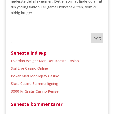
nederste del af skærmen. Det er som at finde ud af, at
din yndlingskniv nu er gemt i køkkenskuffen, som du
aldrig bruger.
Seneste indlæg
Hvordan Vælger Man Det Bedste Casino
Spil Live Casino Online
Poker Med Mobilepay Casino
Slots Casino Sammenligning
3000 Kr Gratis Casino Penge
Seneste kommentarer