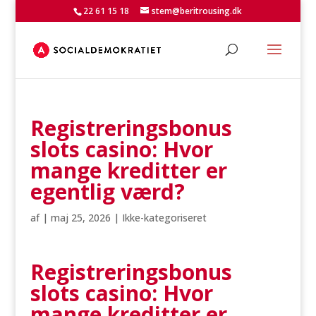
22 61 15 18
stem@beritrousing.dk
Registreringsbonus
slots casino: Hvor
mange kreditter er
egentlig værd?
af
|
maj 25, 2026
| Ikke-kategoriseret
Registreringsbonus
slots casino: Hvor
mange kreditter er