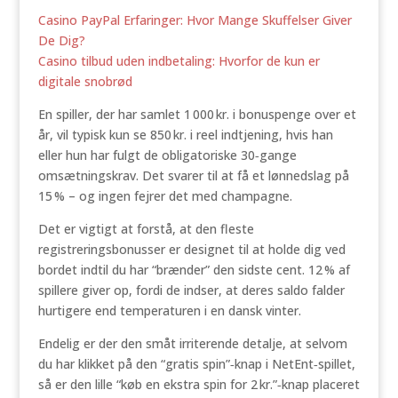
Casino PayPal Erfaringer: Hvor Mange Skuffelser Giver
De Dig?
Casino tilbud uden indbetaling: Hvorfor de kun er
digitale snobrød
En spiller, der har samlet 1 000 kr. i bonuspenge over et
år, vil typisk kun se 850 kr. i reel indtjening, hvis han
eller hun har fulgt de obligatoriske 30‑gange
omsætningskrav. Det svarer til at få et lønnedslag på
15 % – og ingen fejrer det med champagne.
Det er vigtigt at forstå, at den fleste
registreringsbonusser er designet til at holde dig ved
bordet indtil du har “brænder” den sidste cent. 12 % af
spillere giver op, fordi de indser, at deres saldo falder
hurtigere end temperaturen i en dansk vinter.
Endelig er der den småt irriterende detalje, at selvom
du har klikket på den “gratis spin”‑knap i NetEnt‑spillet,
så er den lille “køb en ekstra spin for 2 kr.”‑knap placeret