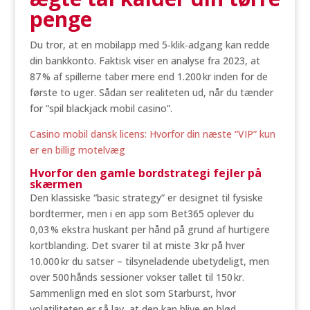
penge
Du tror, at en mobilapp med 5‑klik‑adgang kan redde
din bankkonto. Faktisk viser en analyse fra 2023, at
87 % af spillerne taber mere end 1.200 kr inden for de
første to uger. Sådan ser realiteten ud, når du tænder
for “spil blackjack mobil casino”.
Casino mobil dansk licens: Hvorfor din næste “VIP” kun
er en billig motelvæg
Hvorfor den gamle bordstrategi fejler på
skærmen
Den klassiske “basic strategy” er designet til fysiske
bordtermer, men i en app som Bet365 oplever du
0,03 % ekstra huskant per hånd på grund af hurtigere
kortblanding. Det svarer til at miste 3 kr på hver
10.000 kr du satser – tilsyneladende ubetydeligt, men
over 500 hånds sessioner vokser tallet til 150 kr.
Sammenlign med en slot som Starburst, hvor
volatiliteten er så lav, at den kan blive en blød