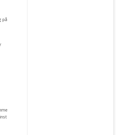
g på
r
amme
inst