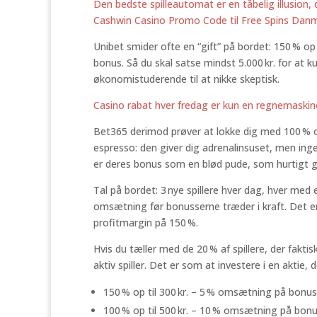
Den bedste spilleautomat er en tåbelig illusion, 
Cashwin Casino Promo Code til Free Spins Danm
Unibet smider ofte en “gift” på bordet: 150 % o
bonus. Så du skal satse mindst 5.000 kr. for at 
økonomistuderende til at nikke skeptisk.
Casino rabat hver fredag er kun en regnemaskine
Bet365 derimod prøver at lokke dig med 100 % op 
espresso: den giver dig adrenalinsuset, men ing
er deres bonus som en blød pude, som hurtigt 
Tal på bordet: 3 nye spillere hver dag, hver med 
omsætning før bonusserne træder i kraft. Det e
profitmargin på 150 %.
Hvis du tæller med de 20 % af spillere, der fakti
aktiv spiller. Det er som at investere i en aktie,
150 % op til 300 kr. – 5 % omsætning på bonus
100 % op til 500 kr. – 10 % omsætning på bon