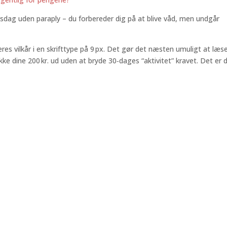
sdag uden paraply – du forbereder dig på at blive våd, men undgår
res vilkår i en skrifttype på 9 px. Det gør det næsten umuligt at læse
e dine 200 kr. ud uden at bryde 30‑dages “aktivitet” kravet. Det er 