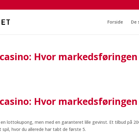
Forside
De 
 casino: Hvor markedsføringen
 casino: Hvor markedsføringen
en lottokupong, men med en garanteret lille gevinst. Et tilbud på 20
et spil, hvor du allerede har tabt de første 5.