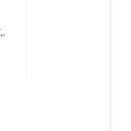
,
den