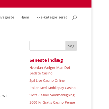
svageste
Hjem
Ikke-kategoriseret
Seneste indlæg
Hvordan Vælger Man Det
Bedste Casino
Spil Live Casino Online
Poker Med Mobilepay Casino
Slots Casino Sammenligning
0 % i
3000 Kr Gratis Casino Penge